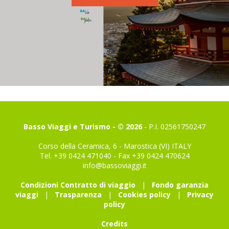
Basso Viaggi e Turismo - © 2026
- P.I. 02561750247
Corso della Ceramica, 6 - Marostica (VI) ITALY
Tel. +39 0424 471040 - Fax +39 0424 470624
info@bassoviaggi.it
Condizioni Contratto di viaggio
|
Fondo garanzia
viaggi
|
Trasparenza
|
Cookies policy
|
Privacy
policy
Credits