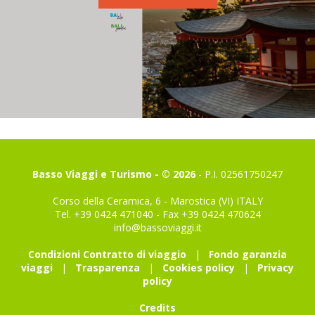
Basso Viaggi e Turismo - © 2026
- P.I. 02561750247
Corso della Ceramica, 6 - Marostica (VI) ITALY
Tel. +39 0424 471040 - Fax +39 0424 470624
info@bassoviaggi.it
Condizioni Contratto di viaggio
|
Fondo garanzia
viaggi
|
Trasparenza
|
Cookies policy
|
Privacy
policy
Credits