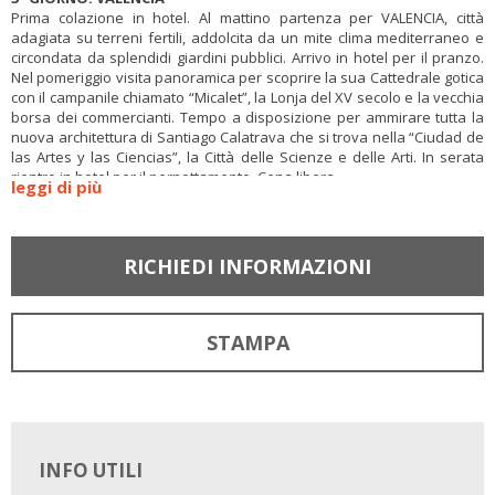
Prima colazione in hotel. Al mattino partenza per VALENCIA, città
adagiata su terreni fertili, addolcita da un mite clima mediterraneo e
circondata da splendidi giardini pubblici. Arrivo in hotel per il pranzo.
Nel pomeriggio visita panoramica per scoprire la sua Cattedrale gotica
con il campanile chiamato “Micalet”, la Lonja del XV secolo e la vecchia
borsa dei commercianti. Tempo a disposizione per ammirare tutta la
nuova architettura di Santiago Calatrava che si trova nella “Ciudad de
las Artes y las Ciencias”, la Città delle Scienze e delle Arti. In serata
rientro in hotel per il pernottamento. Cena libera.
leggi di più
4° GIORNO:
TOLEDO – MADRID
Prima colazione in hotel. Al mattino partenza per TOLEDO, per diversi
anni capitale della Spagna, e pranzo libero. Nel pomeriggio visita della
RICHIEDI INFORMAZIONI
città, passeggiando lungo le sue strette viuzze medievali ed
ammirando l’importante percorso storico che questa cittadina ha
avuto. Al termine, proseguimento per MADRID e in serata
sistemazione in hotel per la cena e il pernottamento.
STAMPA
5° GIORNO:
MADRID
Prima colazione e pernottamento in hotel. Al mattino visita di MADRID,
iniziando con la parte chiamata “Degli Asburgo”, la dinastia che regnò
dal XVI al XVIII secolo, il cuore storico più antico della città, dove si trova
la famosa Plaza Mayor. Continueremo con la “Madrid dei Borboni” con
INFO UTILI
le meravigliose fontane, la Borsa ed il Parlamento. Pranzo libero. Nel