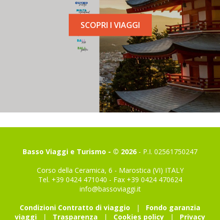
SCOPRI I VIAGGI
Basso Viaggi e Turismo - © 2026
- P.I. 02561750247
Corso della Ceramica, 6 - Marostica (VI) ITALY
Tel. +39 0424 471040 - Fax +39 0424 470624
info@bassoviaggi.it
Condizioni Contratto di viaggio
|
Fondo garanzia
viaggi
|
Trasparenza
|
Cookies policy
|
Privacy