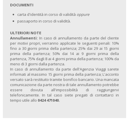
DOCUMENTI
QUOTA INDIVIDUALE DI PARTECIPAZIONE:
carta d'identità in corso di validità
oppure
Fino ad esaurimento - € 1690,00
passaporto in corso di validità.
ISCRIZIONE CON ACCONTO DI € 500,00 - IL SALDO UN MESE PRIMA
ULTERIORI NOTE
DELLA PARTENZA
Annullamenti:
In caso di annullamento da parte del cliente
per motivi propri, verranno applicate le seguenti penali: 10%
fino a 30 giorni prima della partenza; 25% dai 29 ai 15 giorni
prima della partenza; 50% dai 14 ai 9 giorni prima della
partenza, 75% dagli 8 ai 4 giorni prima della partenza; 100% da
meno di 3 giorni dalla partenza.
In caso di annullamento da parte dell'Agenzia Viaggi sarete
informati al massimo 15 giorni prima della partenza; L'acconto
versato sarà restituito tramite bonifico bancario. Una mancata
comunicazione da parte nostra di tale annullamento potrebbe
essere dovuta all'impossibilità di raggiungervi
telefonicamente. In tal caso siete pregati di contattarci in
tempo utile allo
0424 471040.