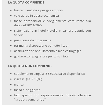
pomeriggio, tempo a disposizione per passeggiare lungo le strade del
LA QUOTA COMPRENDE
centro oppure per visitare uno dei grandi musei, famosi in tutto il
mondo. Cena libera.
trasferimenti da e per gli aeroporti
volo aereo in classe economica
6° GIORNO:
AVILA – SEGOVIA
tasse aeroportuali e adeguamento carburante alla
Prima colazione, cena e pernottamento in hotel. Al mattino, partenza
data del 30/11/2025
per AVILA e visita dell’imponente cinta muraria medievale
perfettamente conservata, che racchiude il centro e la sua Cattedrale.
sistemazione in hotel 4 stelle in camere doppie con
Pranzo libero. Nel pomeriggio, proseguimento per SEGOVIA con il suo
servizi
Acquedotto Romano dalle 128 arcate di epoca Traiana. Visita
pasti come da programma
dell’Alcázar che è stato per Walt Disney fonte d’ispirazione per la
pullman a disposizione per tutto il tour
favola “La bella addormentata nel bosco”.
assicurazione annullamento e medico bagaglio
7° GIORNO:
SARAGOZZA – BARCELLONA
guida/accompagnatore per tutto il tour.
Prima colazione in hotel. Al mattino partenza per SARAGOZZA e visita
panoramica di uno dei più famosi santuari di Spagna, “La Nuestra
LA QUOTA NON COMPRENDE
Señora del Pilar”. Pranzo libero. Nel pomeriggio proseguimento per
BARCELLONA ed in serata sistemazione in hotel per il pernottamento.
supplemento singola (€ 550,00, salvo disponibilità)
Cena libera alla scoperta dei sapori tra i tanti localini del centro storico.
ingressi (ca. € 50,00)
8° GIORNO:
mance
BARCELLONA - RIENTRO
Prima colazione in hotel. Al mattino trasferimento in aeroporto e
tassa di soggiorno
partenza con il volo di rientro per VENEZIA. Arrivo e trasferimento alle
tutto quanto non espressamente indicato alla voce
località di origine.
"la quota comprende".