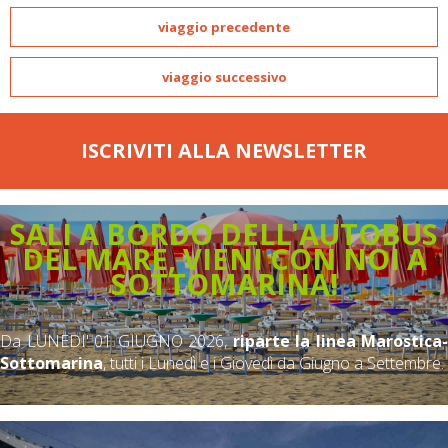
viaggio precedente
viaggio successivo
ISCRIVITI ALLA NEWSLETTER
SALI A BORDO DELL'AUTOBUS
DEL MARE, VIENI CON NOI A
SOTTOMARINA!
Da LUNEDI' 01 GIUGNO 2026,
riparte la linea Marostica-
Sottomarina
, tutti i Lunedì e i Giovedì da Giugno a Settembre.